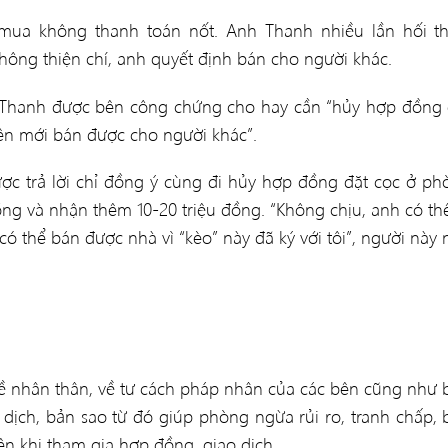
ua không thanh toán nốt. Anh Thanh nhiều lần hối th
hông thiện chí, anh quyết định bán cho người khác.
h Thanh được bên công chứng cho hay cần “hủy hợp đồng 
ên mới bán được cho người khác”.
ợc trả lời chỉ đồng ý cùng đi hủy hợp đồng đặt cọc ở ph
ồng và nhận thêm 10-20 triệu đồng. “Không chịu, anh có th
 thể bán được nhà vì “kèo” này đã ký với tôi”, người này n
ề nhân thân, về tư cách pháp nhân của các bên cũng như 
 dịch, bản sao từ đó giúp phòng ngừa rủi ro, tranh chấp, 
ên khi tham gia hợp đồng, giao dịch.