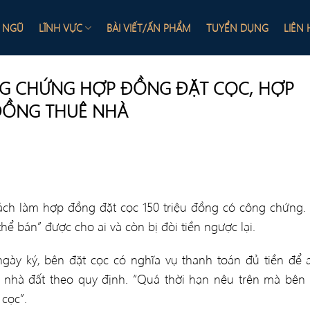
I NGŨ
LĨNH VỰC
BÀI VIẾT/ẤN PHẨM
TUYỂN DỤNG
LIÊN 
ÔNG CHỨNG HỢP ĐỒNG ĐẶT CỌC, HỢP
ĐỒNG THUÊ NHÀ
ch làm hợp đồng đặt cọc 150 triệu đồng có công chứng. 
hể bán” được cho ai và còn bị đòi tiền ngược lại.
gày ký, bên đặt cọc có nghĩa vụ thanh toán đủ tiền để 
hà đất theo quy định. “Quá thời hạn nêu trên mà bên 
 cọc”.