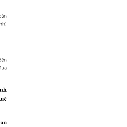
bán
nh)
Bên
Mua
ình
huê
oan