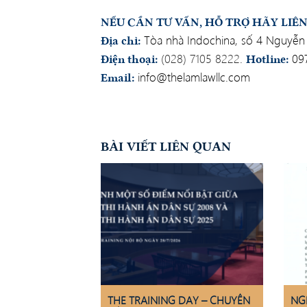
NẾU CẦN TƯ VẤN, HỖ TRỢ HÃY L
Tòa nhà Indochina, số 4 Nguyễn 
Địa chỉ:
(028) 7105 8222
.
097
Điện thoại:
Hotline:
info@thelamlawllc.com
Email:
BÀI VIẾT LIÊN QUAN
THE TRAINING DAY – CHUYÊN
NG