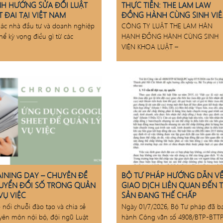
NH HƯỚNG SỬA ĐỔI LUẬT
THỰC TIỄN: THE LAM LAW
 ĐAI TẠI VIỆT NAM
ĐỒNG HÀNH CÙNG SINH VI
FTU
ác nhà đầu tư và doanh nghiệp
CÔNG TY LUẬT THE LAM HÂN
thể kỳ vọng điều gì từ các
HẠNH ĐỒNG HÀNH CÙNG SINH
VIÊN KHOA LUẬT –
AINING DAY – CHUYÊN ĐỀ
BỘ TƯ PHÁP HƯỚNG DẪN V
UYỂN ĐỔI SỐ TRONG QUẢN
GIAO DỊCH LIÊN QUAN ĐẾN T
VỤ VIỆC
SẢN ĐANG THẾ CHẤP
p nối chuỗi đào tạo và chia sẻ
Ngày 01/7/2026, Bộ Tư pháp đã b
yên môn nội bộ, đội ngũ Luật
hành Công văn số 4908/BTP-BTT