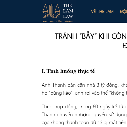
Skip
to
VỀ THE LAM
ĐỘ
content
TRÁNH “BẪY” KHI C
I. Tình huống thực tế
Anh Thanh bán căn nhà 3 tỷ đồng, khá
họ “bùng kèo”, anh rơi vào thế “không t
Theo hợp đồng, trong 60 ngày kể từ n
Thanh chuyển nhượng quyền sử dụng n
cọc không thanh toán đủ sẽ bị mất tiền