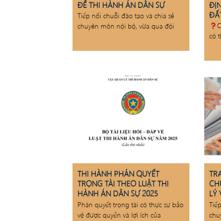
ĐỀ THI HÀNH ÁN DÂN SỰ
ĐỊ
ĐẤT
Tiếp nối chuỗi đào tạo và chia sẻ
C
chuyên môn nội bộ, vừa qua đội
có 
THI HÀNH PHÁN QUYẾT
TR
TRỌNG TÀI THEO LUẬT THI
CH
HÀNH ÁN DÂN SỰ 2025
LÝ 
Phán quyết trọng tài có thực sự bảo
Tiế
vệ được quyền và lợi ích của
chu