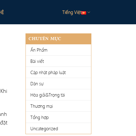
HỆ
Tiếng Việt
CHUYÊN MỤC
Ấn Phẩm
Bài viết
Cập nhật pháp luật
Dân sự
Khi
Hòa giải&Trọng tài
Thương mại
anh
Tổng hợp
đặt
Uncategorized