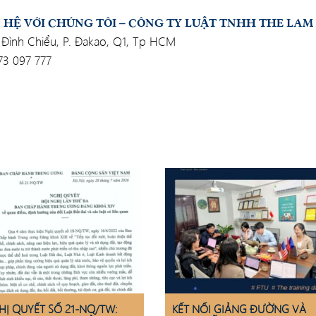
IÊN HỆ VỚI CHÚNG TÔI – CÔNG TY LUẬT TNHH THE LAM
Đình Chiểu, P. Đakao, Q1, Tp HCM
3 097 777
HỊ QUYẾT SỐ 21-NQ/TW:
KẾT NỐI GIẢNG ĐƯỜNG VÀ