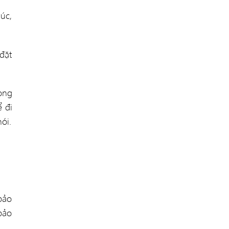
úc,
đặt
òng
ể đi
ói.
bảo
bảo