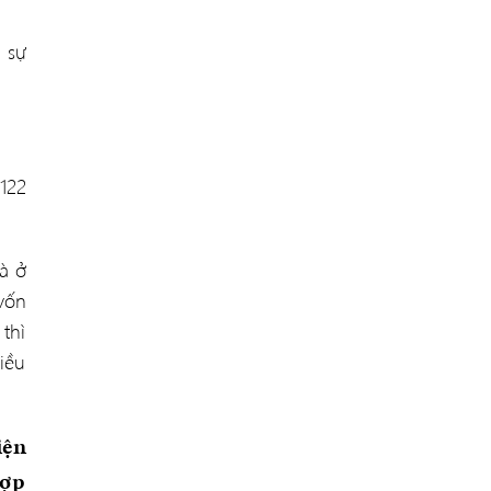
 sự
 122
à ở
vốn
thì
iều
iện
Hợp