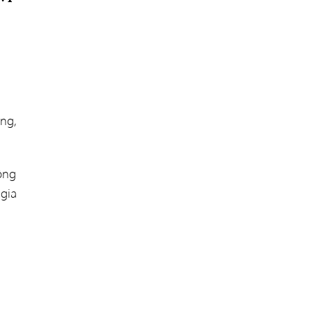
ng,
ông
gia