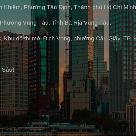
h Khiêm, Phường Tân Định, Thành phố Hồ Chí Minh
Phường Vũng Tàu, Tỉnh Bà Rịa Vũng Tàu.
, Khu đô thị mới Dịch Vọng, phường Cầu Giấy, TP. 
 Sáu)