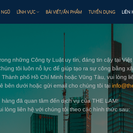
I NGŨ
LĨNH VỰC
BÀI VIẾT/ẤN PHẨM
TUYỂN DỤNG
LIÊN 
g những Công ty Luật uy tín, đáng tin cậy tại Việt 
húng tôi luôn nỗ lực để giúp tạo ra sự công bằng xã 
ại Thành phố Hồ Chí Minh hoặc Vũng Tàu, vui lòng liê
ê bên dưới hoặc gửi email cho chúng tôi tại
info@th
 hàng đã quan tâm đến dịch vụ của THE LAM!
vui lòng liên hệ với chúng tôi theo các hình thức sau: