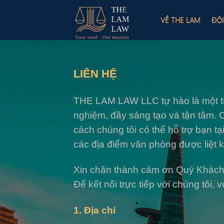
Skip
to
VỀ THE LAM
ĐỘ
content
LIÊN HỆ
THE LAM LAW LLC tự hào là một tron
nghiệm, đầy sáng tạo và tận tâm. C
cách chúng tôi có thể hỗ trợ bạn t
các địa điểm văn phòng được liệt k
Xin chân thành cảm ơn Quý Khách
Để kết nối trực tiếp với chúng tôi, 
1. Địa chỉ