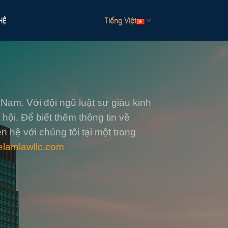
HỆ
Tiếng Việt
Nam. Với đội ngũ luật sư giàu kinh
hội. Để biết thêm thông tin về
n hệ với chúng tôi tại một trong
elamlawllc.com