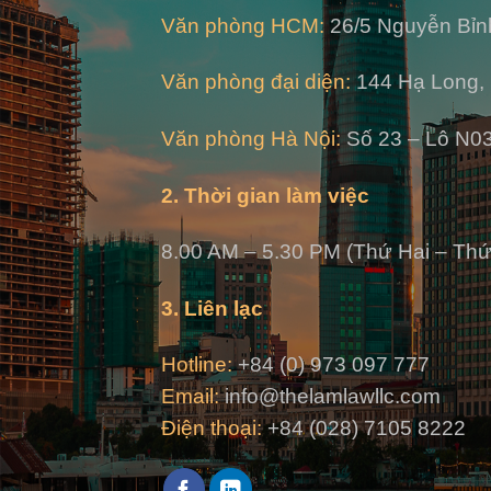
Văn phòng HCM:
26/5 Nguyễn Bỉn
Văn phòng đại diện:
144 Hạ Long, 
Văn phòng Hà Nội:
Số 23 – Lô N03
2. Thời gian làm việc
8.00 AM – 5.30 PM (Thứ Hai – Thứ
3. Liên lạc
Hotline:
+84 (0) 973 097 777
Email:
info@thelamlawllc.com
Điện thoại:
+84 (028) 7105 8222