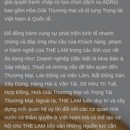
giải quyết tranh chấp có lựa chọn (dịch vụ ADRs)
bao gồm Hòa Giải Thương mại và tố tụng Trọng tài
Việt Nam & Quốc tế.
Để đồng hành cùng sự phát triển kinh tế nhanh
chóng và đáp ứng nhu cầu của Khách hàng, phạm
vi hành nghề của THE LAM trong các lĩnh vực rất
đa dạng như: Doanh nghiệp (đặc biệt là Mua Bán &
Sáp Nhập), Thuế và những vấn đề liên quan đến
Thương Mại, Lao Động và Việc Làm, Bất Động Sản,
Xây Dựng, Hàng Hải & Vận Tải, Sở Hữu Trí Tuệ,
Hợp Đồng, Hoà Giải Thương Mại và Trọng Tài
Thương Mại. Ngoài ra, THE LAM luôn duy trì và xây
dựng mối quan hệ uy tín đối với các cơ quan nhà
nước có thẩm quyền ở Việt Nam mà có thể tạo cơ
hội cho THE LAM tiếp cận những nguồn lực cần