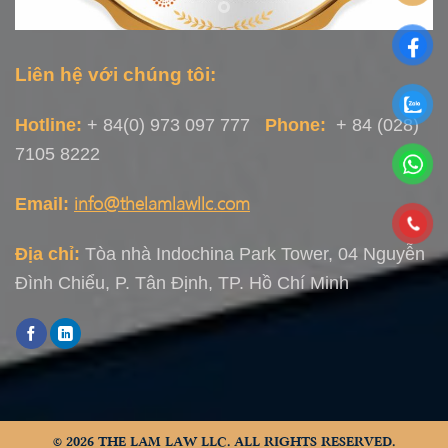
Liên hệ với chúng tôi:
Hotline:
+ 84(0) 973 097 777
Phone:
+ 84 (028)
7105 8222
i
nfo@thelamlawllc.c
o
m
Email:
Địa chỉ:
Tòa nhà Indochina Park Tower, 04 Nguyễn
Đình Chiểu, P. Tân Định, TP. Hồ Chí Minh
© 2026 THE LAM LAW LLC. ALL RIGHTS RESERVED.