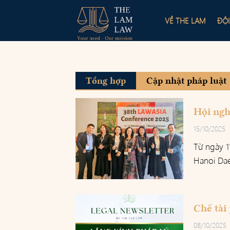
Skip
to
VỀ THE LAM
ĐỘ
content
Tổng hợp
Cập nhật pháp luật
Hội ngh
15/10/2025
Từ ngày 1
Hanoi Dae
Chế tài
08/10/2025