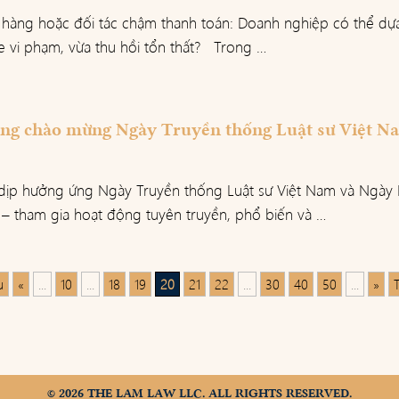
 hàng hoặc đối tác chậm thanh toán: Doanh nghiệp có thể dự
e vi phạm, vừa thu hồi tổn thất? Trong …
ng chào mừng Ngày Truyền thống Luật sư Việt N
ịp hưởng ứng Ngày Truyền thống Luật sư Việt Nam và Ngày 
 tham gia hoạt động tuyên truyền, phổ biến và …
u
«
...
10
...
18
19
20
21
22
...
30
40
50
...
»
T
© 2026 THE LAM LAW LLC. ALL RIGHTS RESERVED.