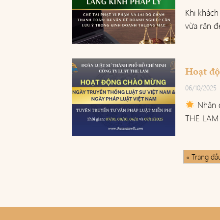
Khi khách
vừa răn đ
Hoạt độ
06/10/2025
Nhân d
THE LAM –
« Trang đầ