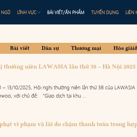
I NGŨ
LĨNH VỰC
BÀI VIẾT/ẤN PHẨM
TUYỂN DỤNG
LIÊN 
Bài viết
Dân sự
Thương mại
Hòa giải
ị thường niên LAWASIA lần thứ 38 – Hà Nội 2025
1 – 13/10/2025, Hội nghị thường niên lần thứ 38 của LAWASIA 
woo, với chủ đề: “Giao dịch tại khu …
 phạt vi phạm và lãi do chậm thanh toán trong hợ