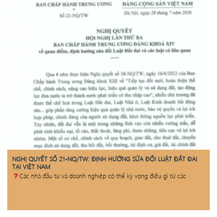
NGHỊ QUYẾT SỐ 21-NQ/TW: ĐỊNH HƯỚNG SỬA ĐỔI LUẬT ĐẤT ĐAI
TẠI VIỆT NAM
Các nhà đầu tư và doanh nghiệp có thể kỳ vọng điều gì từ các