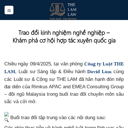
Skip
to
content
Trao đổi kinh nghiệm nghề nghiệp –
Khám phá cơ hội hợp tác xuyên quốc gia
Công ty Luật THE
Chiều ngày 09/4/2025, tại văn phòng
LAM
David Lam
, Luật sư Sáng lập & Điều hành
cùng
các Luật sư & Cộng sự THE LAM đã hân hạnh đón tiếp
đại diện của Rimkus APAC and EMEA Consulting Group
– đội ngũ Malaysia trong buổi trao đổi chuyên môn sâu
sắc và cởi mở.
Buổi trao đổi tập trung vào các nội dung sau:
Góc nhìn thực tiễn về hành nghề luật trong lĩnh vực xây