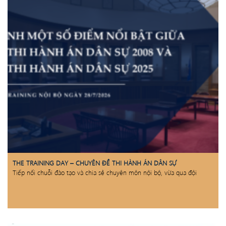
THE TRAINING DAY – CHUYÊN ĐỀ THI HÀNH ÁN DÂN SỰ
Tiếp nối chuỗi đào tạo và chia sẻ chuyên môn nội bộ, vừa qua đội