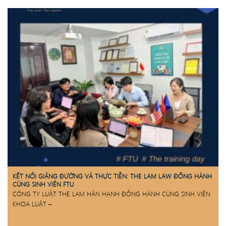
KẾT NỐI GIẢNG ĐƯỜNG VÀ THỰC TIỄN: THE LAM LAW ĐỒNG HÀNH
CÙNG SINH VIÊN FTU
CÔNG TY LUẬT THE LAM HÂN HẠNH ĐỒNG HÀNH CÙNG SINH VIÊN
KHOA LUẬT –