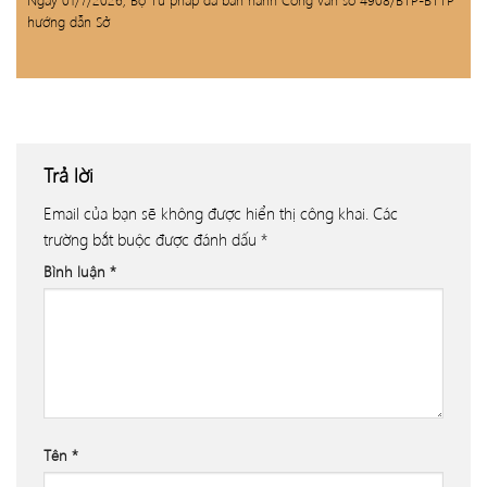
Ngày 01/7/2026, Bộ Tư pháp đã ban hành Công văn số 4908/BTP-BTTP
hướng dẫn Sở
Trả lời
Email của bạn sẽ không được hiển thị công khai.
Các
trường bắt buộc được đánh dấu
*
Bình luận
*
Tên
*