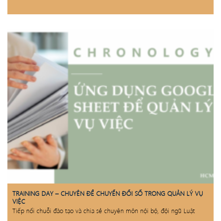
TRAINING DAY – CHUYÊN ĐỀ CHUYỂN ĐỔI SỐ TRONG QUẢN LÝ VỤ
VIỆC
Tiếp nối chuỗi đào tạo và chia sẻ chuyên môn nội bộ, đội ngũ Luật