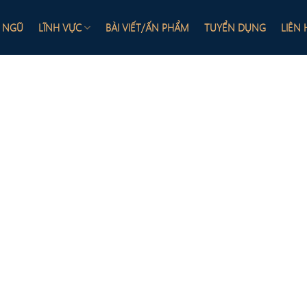
I NGŨ
LĨNH VỰC
BÀI VIẾT/ẤN PHẨM
TUYỂN DỤNG
LIÊN 