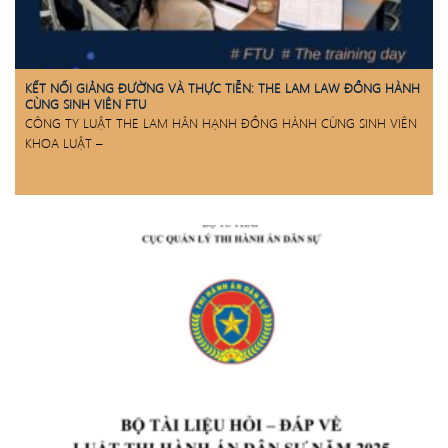
KẾT NỐI GIẢNG ĐƯỜNG VÀ THỰC TIỄN: THE LAM LAW ĐỒNG HÀNH
CÙNG SINH VIÊN FTU
CÔNG TY LUẬT THE LAM HÂN HẠNH ĐỒNG HÀNH CÙNG SINH VIÊN
KHOA LUẬT –