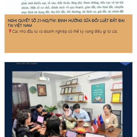
NGHỊ QUYẾT SỐ 21-NQ/TW: ĐỊNH HƯỚNG SỬA ĐỔI LUẬT ĐẤT ĐAI
TẠI VIỆT NAM
Các nhà đầu tư và doanh nghiệp có thể kỳ vọng điều gì từ các