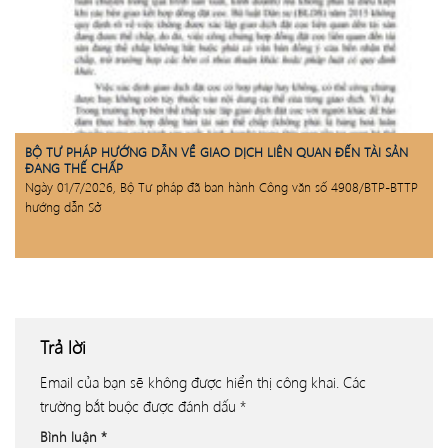
BỘ TƯ PHÁP HƯỚNG DẪN VỀ GIAO DỊCH LIÊN QUAN ĐẾN TÀI SẢN
ĐANG THẾ CHẤP
Ngày 01/7/2026, Bộ Tư pháp đã ban hành Công văn số 4908/BTP-BTTP
hướng dẫn Sở
Trả lời
Email của bạn sẽ không được hiển thị công khai.
Các
trường bắt buộc được đánh dấu
*
Bình luận
*