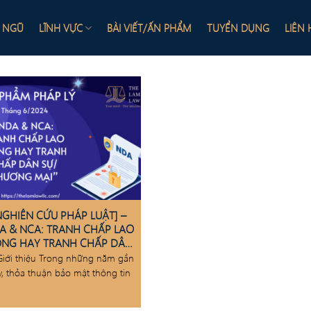
I NGŨ
LĨNH VỰC
BÀI VIẾT/ẤN PHẨM
TUYỂN DỤNG
LIÊN 
NGHIÊN CỨU PHÁP LUẬT] –
A & NCA: TRANH CHẤP LAO
NG HAY TRANH CHẤP DÂN
SỰ/THƯƠNG MẠI
Giới thiệu Trong những năm gần
y, thỏa thuận bảo mật thông tin