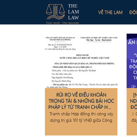
Skip
to
VỀ THE LAM
ĐỘ
content
RỦI RO VỀ ĐIỀU KHOẢN
[
TRỌNG TÀI & NHỮNG BÀI HỌC
ND
PHÁP LÝ TỪ TRANH CHẤP HỢP
ĐỘ
ĐỒNG THI CÔNG XÂY DỰNG
Tranh chấp Hợp đồng thi công xây
I. 
dựng trị giá 101 tỷ VNĐ giữa Công
đâ