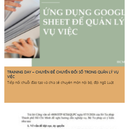
TRAINING DAY – CHUYÊN ĐỀ CHUYỂN ĐỔI SỐ TRONG QUẢN LÝ VỤ
VIỆC
Tiếp nối chuỗi đào tạo và chia sẻ chuyên môn nội bộ, đội ngũ Luật