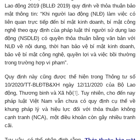
Lao động 2019 (BLLĐ 2019) quy định về thỏa thuận bảo
mật thông tin: “Khi người lao động (NLĐ) làm việc có
liên quan trực tiếp đến bí mật kinh doanh, bí mật công
nghệ theo quy định của pháp luật thì người sử dụng lao
động (NSDLĐ) có quyền thỏa thuận bằng văn bản với
NLĐ về nội dung, thời hạn bảo vệ bí mật kinh doanh,
bảo vệ bí mật công nghệ, quyền lợi và việc bồi thường
trong trường hợp vi phạm”.
Quy định này cũng được thể hiện trong Thông tư số
10/2020/TT-BLĐTB&XH ngày 12/11/2020 của Bộ Lao
[1]
động, Thương binh và Xã hội
. Tuy nhiên, cho đến nay
pháp luật Việt Nam vẫn chưa có quy định cụ thể về
khung pháp lý và hiệu lực đối với thỏa thuận không
cạnh tranh (NCA), một điều khoản còn gây nhiều tranh
cãi.
Thỏa thuận bảo mật
Tuy vậy, có thể nhận định rằng,