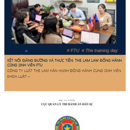
KẾT NỐI GIẢNG ĐƯỜNG VÀ THỰC TIỄN: THE LAM LAW ĐỒNG HÀNH
CÙNG SINH VIÊN FTU
CÔNG TY LUẬT THE LAM HÂN HẠNH ĐỒNG HÀNH CÙNG SINH VIÊN
KHOA LUẬT –