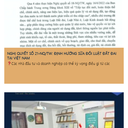
NGHỊ QUYẾT SỐ 21-NQ/TW: ĐỊNH HƯỚNG SỬA ĐỔI LUẬT ĐẤT ĐAI
TẠI VIỆT NAM
Các nhà đầu tư và doanh nghiệp có thể kỳ vọng điều gì từ các