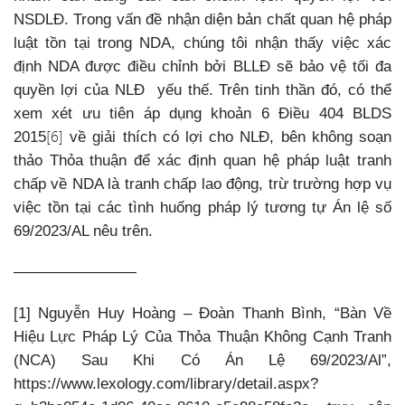
NSDLĐ. Trong vấn đề nhận diện bản chất quan hệ pháp
luật tồn tại trong NDA, chúng tôi nhận thấy việc xác
định NDA được điều chỉnh bởi BLLĐ sẽ bảo vệ tối đa
quyền lợi của NLĐ yếu thế. Trên tinh thần đó, có thể
xem xét ưu tiên áp dụng khoản 6 Điều 404 BLDS
[6]
2015
về giải thích có lợi cho NLĐ, bên không soạn
thảo Thỏa thuận để xác định quan hệ pháp luật tranh
chấp về NDA là tranh chấp lao động, trừ trường hợp vụ
việc tồn tại các tình huống pháp lý tương tự Án lệ số
69/2023/AL nêu trên.
————————
[1] Nguyễn Huy Hoàng – Đoàn Thanh Bình, “Bàn Về
Hiệu Lực Pháp Lý Của Thỏa Thuận Không Cạnh Tranh
(NCA) Sau Khi Có Án Lệ 69/2023/Al”,
https://www.lexology.com/library/detail.aspx?