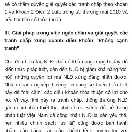
sẽ có thẩm quyền giải quyết các tranh chấp theo khoản
1 và khoản 2 Điều 2 Luật trọng tài thương mại 2010 và
nếu hai bên có thỏa thuận.
III. Giải pháp trong việc ngăn chặn và giải quyết các
tranh chấp xung quanh điều khoản “không cạnh
tranh”
Cho đến hiện tại, NLĐ khó có khả năng trang bị đầy đủ
kiến thức pháp luật, dẫn đến NLĐ bị giảm khả năng “đòi
hỏi” những quyền lợi mà NLĐ xứng đáng nhận được.
Nhiều doanh nghiệp thường lợi dụng sự thiếu hiểu biết
này để “cài cắm” các điều khoản thỏa thuận có lợi cho
họ. Vì vậy, khi xảy ra tranh chấp, thông thường NLĐ
gánh chịu phần thiệt thòi nhiều hơn. Bởi lẽ đó, hệ thống
pháp luật Việt Nam đã công nhận NLĐ là bên yếu thế,
nên nhiều chính sách “ưu ái” cũng được ban hành
nhằm cân bằng cán cân chênh lệch quyền lợi với