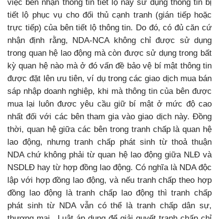
việc bên nhận thông tin tiết lộ này sử dụng thông tin bị
tiết lộ phục vụ cho đối thủ cạnh tranh (gián tiếp hoặc
trực tiếp) của bên tiết lộ thông tin. Do đó, có đủ căn cứ
nhận định rằng, NDA-NCA không chỉ được sử dụng
trong quan hệ lao động mà còn được sử dụng trong bất
kỳ quan hệ nào mà ở đó vấn đề bảo vệ bí mật thông tin
được đặt lên ưu tiên, ví dụ trong các giao dịch mua bán
sáp nhập doanh nghiệp, khi mà thông tin của bên được
mua lại luôn đươc yêu cầu giữ bí mật ở mức độ cao
nhất đối với các bên tham gia vào giao dịch này. Đồng
thời, quan hệ giữa các bên trong tranh chấp là quan hệ
lao động, nhưng tranh chấp phát sinh từ thoả thuận
NDA chứ không phải từ quan hệ lao động giữa NLĐ và
NSDLĐ hay từ hợp đồng lao động. Có nghĩa là NDA độc
lập với hợp đồng lao động, và nếu tranh chấp theo hợp
đồng lao động là tranh chấp lao động thì tranh chấp
phát sinh từ NDA vẫn có thể là tranh chấp dân sự,
thương mại.. Luật áp dụng để giải quyết tranh chấp chỉ