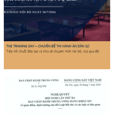
THE TRAINING DAY – CHUYÊN ĐỀ THI HÀNH ÁN DÂN SỰ
Tiếp nối chuỗi đào tạo và chia sẻ chuyên môn nội bộ, vừa qua đội