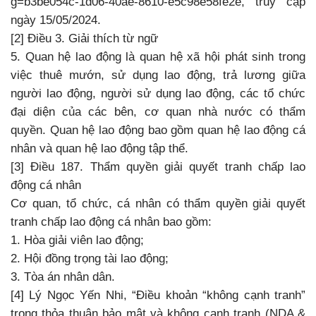
g=b3be054c-1d06-40ae-8610-e5c98e58fe2e, truy cập
ngày 15/05/2024.
[2] Điều 3. Giải thích từ ngữ
5. Quan hệ lao động là quan hệ xã hội phát sinh trong
việc thuê mướn, sử dụng lao động, trả lương giữa
người lao động, người sử dụng lao động, các tổ chức
đại diện của các bên, cơ quan nhà nước có thẩm
quyền. Quan hệ lao động bao gồm quan hệ lao động cá
nhân và quan hệ lao động tập thể.
[3] Điều 187. Thẩm quyền giải quyết tranh chấp lao
động cá nhân
Cơ quan, tổ chức, cá nhân có thẩm quyền giải quyết
tranh chấp lao động cá nhân bao gồm:
1. Hòa giải viên lao động;
2. Hội đồng trọng tài lao động;
3. Tòa án nhân dân.
[4] Lý Ngọc Yến Nhi, “Điều khoản “không cạnh tranh”
trong thỏa thuận bảo mật và không cạnh tranh (NDA &