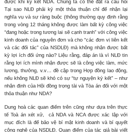
được khi ký kết NDA. Chúng ta có thể đặt ra câu hỏi
Tại sao NLĐ phải ký một thỏa thuận chỉ để nhận lại
nghĩa vụ và sự ràng buộc (thông thường quy định rằng
trong vòng 12 tháng không được làm bất kỳ công việc
“đang hoặc trong tương lai sẽ cạnh tranh” với công việc
kinh doanh của nguyên đơn và cho “các đơn vị liên kết
và các đối tác” của NSDLĐ) mà không nhận được bất
kỳ lợi ích đối ứng nào? Liệu rằng, đáp án là vì NLĐ tin
rằng lợi ích mình nhận được sẽ là công việc làm, mức
lương, thưởng, v.v… đề cập trong Hợp đồng lao động,
nếu không NLĐ sẽ khó có sự “tự nguyện ký kết” – như
nhận định của Hội đồng trọng tài và Tòa án đối với một
thỏa thuận như NDA?
Dung hoà các quan điểm trên cũng như dựa trên thực
tế Toà án xét xử, cả NDA và NCA được xác lập với
mục đích là để bảo vệ bí mật kinh doanh và bí quyết
công nghệ của NSDLĐ. Quan điểm của tác giả bài viết