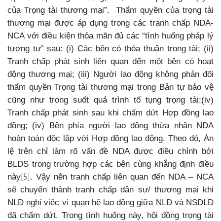
của Trọng tài thương mại”. Thẩm quyền của trọng tài
thương mại được áp dụng trong các tranh chấp NDA-
NCA với điều kiện thỏa mãn đủ các “tình huống pháp lý
tương tự” sau: (i) Các bên có thỏa thuận trọng tài; (ii)
Tranh chấp phát sinh liên quan đến một bên có hoạt
động thương mại; (iii) Người lao động không phản đối
thẩm quyền Trọng tài thương mại trong Bản tự bảo vệ
cũng như trong suốt quá trình tố tụng trọng tài;(iv)
Tranh chấp phát sinh sau khi chấm dứt Hợp đồng lao
động; (iv) Bên phía người lao động thừa nhận NDA
hoàn toàn độc lập với Hợp đồng lao động. Theo đó, Án
lệ trên chỉ làm rõ vấn đề NDA được điều chỉnh bởi
BLDS trong trường hợp các bên cùng khẳng định điều
[5]
này
. Vậy nên tranh chấp liên quan đến NDA – NCA
sẽ chuyển thành tranh chấp dân sự/ thương mại khi
NLĐ nghỉ việc vì quan hệ lao động giữa NLĐ và NSDLĐ
đã chấm dứt. Trong tình huống này, hội đồng trọng tài