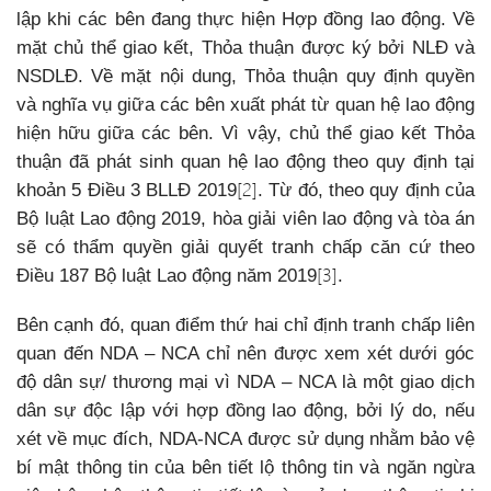
lập khi các bên đang thực hiện Hợp đồng lao động. Về
mặt chủ thể giao kết, Thỏa thuận được ký bởi NLĐ và
NSDLĐ. Về mặt nội dung, Thỏa thuận quy định quyền
và nghĩa vụ giữa các bên xuất phát từ quan hệ lao động
hiện hữu giữa các bên. Vì vậy, chủ thể giao kết Thỏa
thuận đã phát sinh quan hệ lao động theo quy định tại
[2]
khoản 5 Điều 3 BLLĐ 2019
. Từ đó, theo quy định của
Bộ luật Lao động 2019, hòa giải viên lao động và tòa án
sẽ có thẩm quyền giải quyết tranh chấp căn cứ theo
[3]
Điều 187 Bộ luật Lao động năm 2019
.
Bên cạnh đó, quan điểm thứ hai chỉ định tranh chấp liên
quan đến NDA – NCA chỉ nên được xem xét dưới góc
độ dân sự/ thương mại vì NDA – NCA là một giao dịch
dân sự độc lập với hợp đồng lao động, bởi lý do, nếu
xét về mục đích, NDA-NCA được sử dụng nhằm bảo vệ
bí mật thông tin của bên tiết lộ thông tin và ngăn ngừa