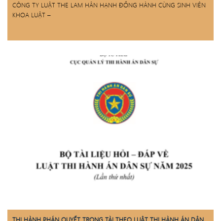
CÔNG TY LUẬT THE LAM HÂN HẠNH ĐỒNG HÀNH CÙNG SINH VIÊN
KHOA LUẬT –
THI HÀNH PHÁN QUYẾT TRỌNG TÀI THEO LUẬT THI HÀNH ÁN DÂN