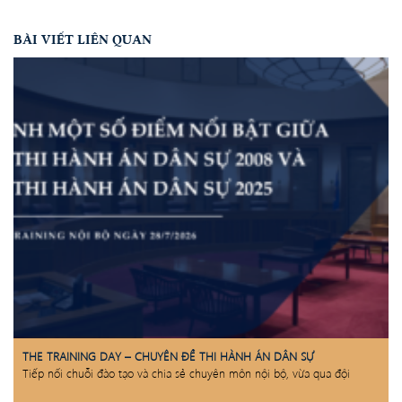
BÀI VIẾT LIÊN QUAN
THE TRAINING DAY – CHUYÊN ĐỀ THI HÀNH ÁN DÂN SỰ
Tiếp nối chuỗi đào tạo và chia sẻ chuyên môn nội bộ, vừa qua đội