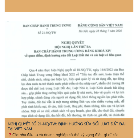
NGHỊ QUYẾT SỐ 21-NQ/TW: ĐỊNH HƯỚNG SỬA ĐỔI LUẬT ĐẤT ĐAI
TẠI VIỆT NAM
Các nhà đầu tư và doanh nghiệp có thể kỳ vọng điều gì từ các