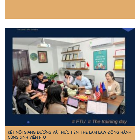
KẾT NỐI GIẢNG ĐƯỜNG VÀ THỰC TIỄN: THE LAM LAW ĐỒNG HÀNH
CÙNG SINH VIÊN FTU