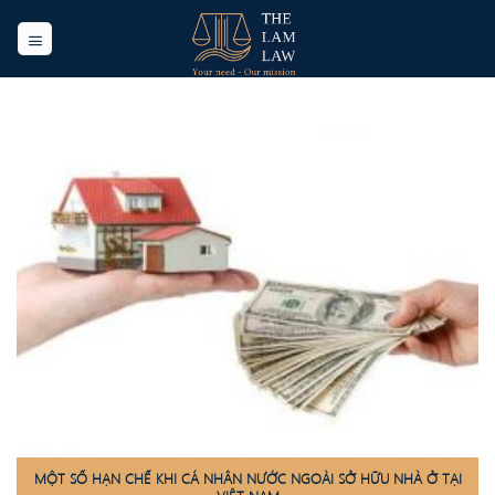
Skip
to
content
MỘT SỐ HẠN CHẾ KHI CÁ NHÂN NƯỚC NGOÀI SỞ HỮU NHÀ Ở TẠI