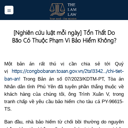
Skip
to
content
[Nghiên cứu luật mỗi ngày] Tổn Thất Do
Bão Có Thuộc Phạm Vi Bảo Hiểm Không?
Một bản án rất thú vị cần chia sẻ tới Quý
https://congbobanan.toaan.gov.vn/2ta13342…/chi-tiet-
vị
ban-an!
Trong Bản án số 07/2023/KDTM-PT, Tòa án
Nhân dân tỉnh Phú Yên đã tuyên phần thắng thuộc về
khách hàng của chúng tôi, ông Trình Xuân V, trong
tranh chấp về yêu cầu bảo hiểm cho tàu cá PY-96615-
TS.
Ban đầu, nhà bảo hiểm từ chối bồi thường do nguyên