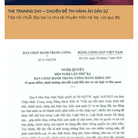
THE TRAINING DAY – CHUYÊN ĐỀ THI HÀNH ÁN DÂN SỰ
Tiếp nối chuỗi đào tạo và chia sẻ chuyên môn nội bộ, vừa qua đội