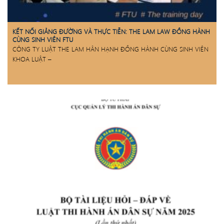
KẾT NỐI GIẢNG ĐƯỜNG VÀ THỰC TIỄN: THE LAM LAW ĐỒNG HÀNH
CÙNG SINH VIÊN FTU
CÔNG TY LUẬT THE LAM HÂN HẠNH ĐỒNG HÀNH CÙNG SINH VIÊN
KHOA LUẬT –