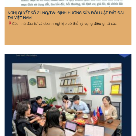
NGHỊ QUYẾT SỐ 21-NQ/TW: ĐỊNH HƯỚNG SỬA ĐỔI LUẬT ĐẤT ĐAI
TẠI VIỆT NAM
Các nhà đầu tư và doanh nghiệp có thể kỳ vọng điều gì từ các