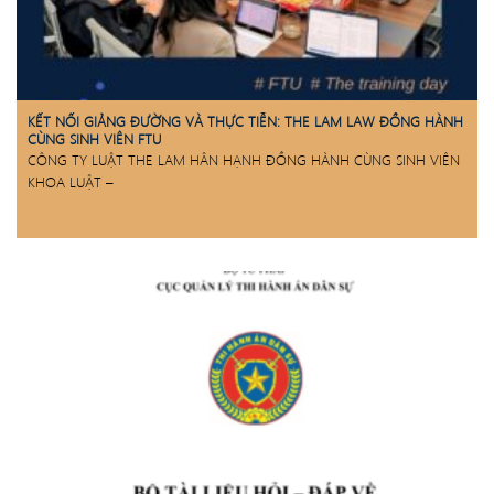
KẾT NỐI GIẢNG ĐƯỜNG VÀ THỰC TIỄN: THE LAM LAW ĐỒNG HÀNH
CÙNG SINH VIÊN FTU
CÔNG TY LUẬT THE LAM HÂN HẠNH ĐỒNG HÀNH CÙNG SINH VIÊN
KHOA LUẬT –