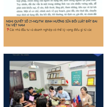
NGHỊ QUYẾT SỐ 21-NQ/TW: ĐỊNH HƯỚNG SỬA ĐỔI LUẬT ĐẤT ĐAI
TẠI VIỆT NAM
Các nhà đầu tư và doanh nghiệp có thể kỳ vọng điều gì từ các