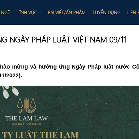
I NGŨ
LĨNH VỰC
BÀI VIẾT/ẤN PHẨM
TUYỂN DỤNG
LIÊN 
 NGÀY PHÁP LUẬT VIỆT NAM 09/11
t chào mừng và hưởng ứng Ngày Pháp luật nước C
11/2022).