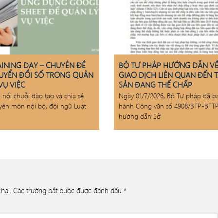
AINING DAY – CHUYÊN ĐỀ
BỘ TƯ PHÁP HƯỚNG DẪN V
UYỂN ĐỔI SỐ TRONG QUẢN
GIAO DỊCH LIÊN QUAN ĐẾN T
VỤ VIỆC
SẢN ĐANG THẾ CHẤP
p nối chuỗi đào tạo và chia sẻ
Ngày 01/7/2026, Bộ Tư pháp đã b
yên môn nội bộ, đội ngũ Luật
hành Công văn số 4908/BTP-BTT
hướng dẫn Sở
hai.
Các trường bắt buộc được đánh dấu
*