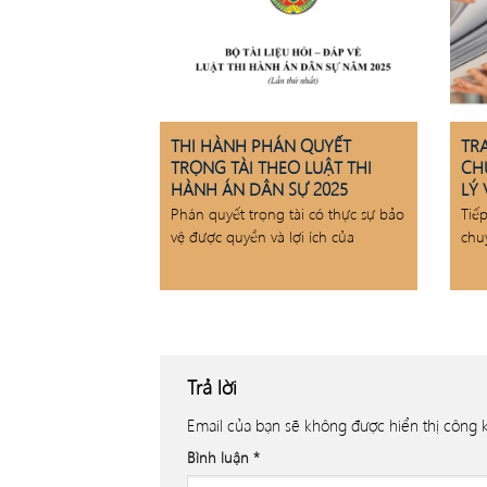
THI HÀNH PHÁN QUYẾT
TR
TRỌNG TÀI THEO LUẬT THI
CH
HÀNH ÁN DÂN SỰ 2025
LÝ 
Phán quyết trọng tài có thực sự bảo
Tiế
vệ được quyền và lợi ích của
chu
Trả lời
Email của bạn sẽ không được hiển thị công k
Bình luận
*