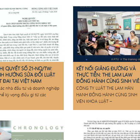
HỊ QUYẾT SỐ 21-NQ/TW:
KẾT NỐI GIẢNG ĐƯỜNG VÀ
NH HƯỚNG SỬA ĐỔI LUẬT
THỰC TIỄN: THE LAM LAW
 ĐAI TẠI VIỆT NAM
ĐỒNG HÀNH CÙNG SINH VI
FTU
ác nhà đầu tư và doanh nghiệp
CÔNG TY LUẬT THE LAM HÂN
thể kỳ vọng điều gì từ các
HẠNH ĐỒNG HÀNH CÙNG SINH
VIÊN KHOA LUẬT –