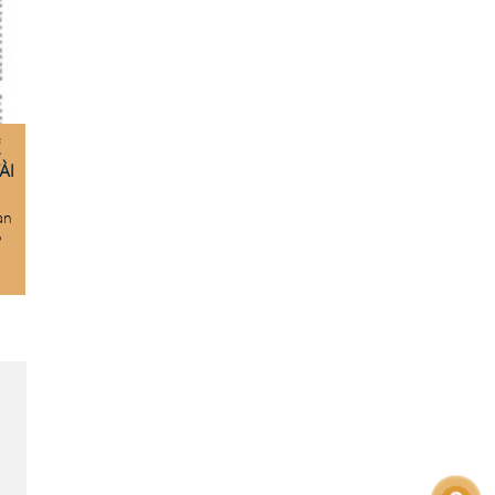
Ề
ÀI
an
P