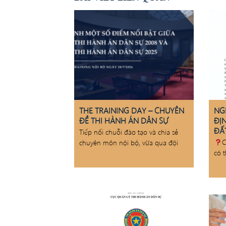
THE TRAINING DAY – CHUYÊN
NG
ĐỀ THI HÀNH ÁN DÂN SỰ
ĐỊ
ĐẤT
Tiếp nối chuỗi đào tạo và chia sẻ
C
chuyên môn nội bộ, vừa qua đội
có 