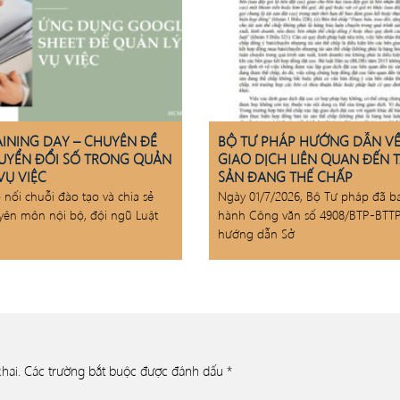
AINING DAY – CHUYÊN ĐỀ
BỘ TƯ PHÁP HƯỚNG DẪN V
UYỂN ĐỔI SỐ TRONG QUẢN
GIAO DỊCH LIÊN QUAN ĐẾN T
VỤ VIỆC
SẢN ĐANG THẾ CHẤP
p nối chuỗi đào tạo và chia sẻ
Ngày 01/7/2026, Bộ Tư pháp đã b
yên môn nội bộ, đội ngũ Luật
hành Công văn số 4908/BTP-BTT
hướng dẫn Sở
hai.
Các trường bắt buộc được đánh dấu
*