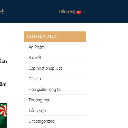
HỆ
Tiếng Việt
CHUYÊN MỤC
Ấn Phẩm
Bài viết
ách
Cập nhật pháp luật
Dân sự
Năm
Hòa giải&Trọng tài
Thương mại
Tổng hợp
Uncategorized