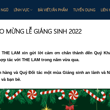
I NGŨ
LĨNH VỰC
BÀI VIẾT/ẤN PHẨM
TUYỂN DỤNG
LIÊN 
O MỪNG LỄ GIÁNG SINH 2022
ật THE LAM xin gửi lời cảm ơn chân thành đến Quý Kh
 hợp tác với THE LAM trong năm vừa qua.
h hàng và Quý Đối tác một mùa Giáng sinh an lành và 
 và bạn bè.