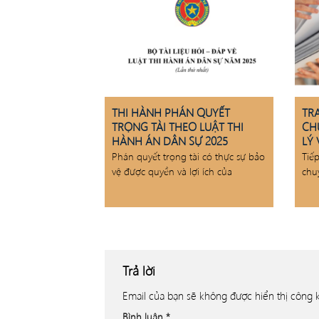
THI HÀNH PHÁN QUYẾT
TR
TRỌNG TÀI THEO LUẬT THI
CH
HÀNH ÁN DÂN SỰ 2025
LÝ 
Phán quyết trọng tài có thực sự bảo
Tiế
vệ được quyền và lợi ích của
chu
Trả lời
Email của bạn sẽ không được hiển thị công k
Bình luận
*