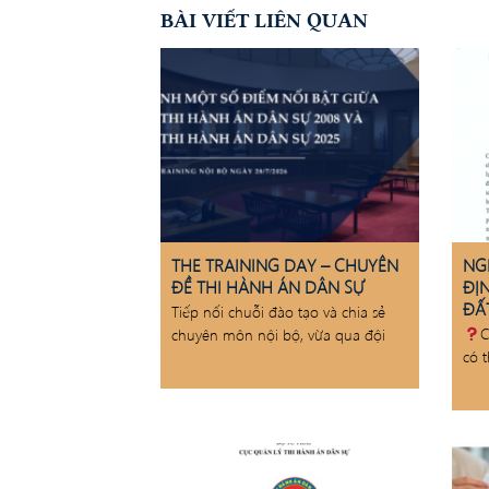
BÀI VIẾT LIÊN QUAN
THE TRAINING DAY – CHUYÊN
NG
ĐỀ THI HÀNH ÁN DÂN SỰ
ĐỊ
ĐẤT
Tiếp nối chuỗi đào tạo và chia sẻ
C
chuyên môn nội bộ, vừa qua đội
có 