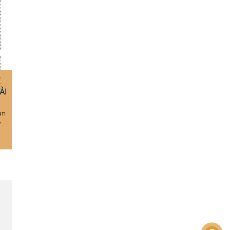
Ề
ÀI
an
P