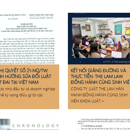
HỊ QUYẾT SỐ 21-NQ/TW:
KẾT NỐI GIẢNG ĐƯỜNG VÀ
NH HƯỚNG SỬA ĐỔI LUẬT
THỰC TIỄN: THE LAM LAW
 ĐAI TẠI VIỆT NAM
ĐỒNG HÀNH CÙNG SINH VI
FTU
ác nhà đầu tư và doanh nghiệp
CÔNG TY LUẬT THE LAM HÂN
thể kỳ vọng điều gì từ các
HẠNH ĐỒNG HÀNH CÙNG SINH
VIÊN KHOA LUẬT –