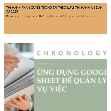
THI HÀNH PHÁN QUYẾT TRỌNG TÀI THEO LUẬT THI HÀNH ÁN DÂN
SỰ 2025
Phán quyết trọng tài có thực sự bảo vệ được quyền và lợi ích của