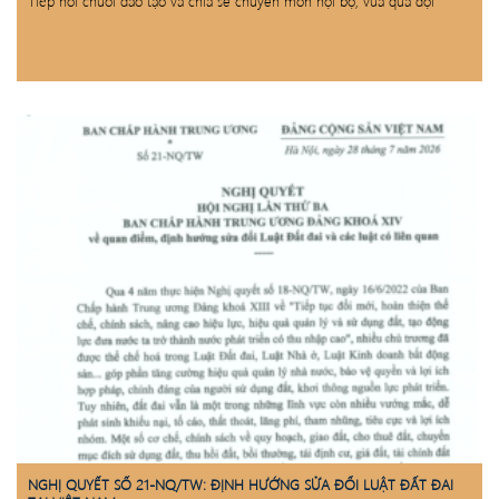
Tiếp nối chuỗi đào tạo và chia sẻ chuyên môn nội bộ, vừa qua đội
NGHỊ QUYẾT SỐ 21-NQ/TW: ĐỊNH HƯỚNG SỬA ĐỔI LUẬT ĐẤT ĐAI