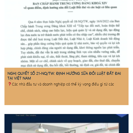
NGHỊ QUYẾT SỐ 21-NQ/TW: ĐỊNH HƯỚNG SỬA ĐỔI LUẬT ĐẤT ĐAI
TẠI VIỆT NAM
Các nhà đầu tư và doanh nghiệp có thể kỳ vọng điều gì từ các