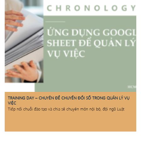
TRAINING DAY – CHUYÊN ĐỀ CHUYỂN ĐỔI SỐ TRONG QUẢN LÝ VỤ
VIỆC
Tiếp nối chuỗi đào tạo và chia sẻ chuyên môn nội bộ, đội ngũ Luật