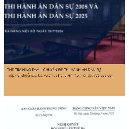
THE TRAINING DAY – CHUYÊN ĐỀ THI HÀNH ÁN DÂN SỰ
Tiếp nối chuỗi đào tạo và chia sẻ chuyên môn nội bộ, vừa qua đội