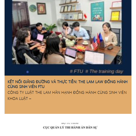
KẾT NỐI GIẢNG ĐƯỜNG VÀ THỰC TIỄN: THE LAM LAW ĐỒNG HÀNH
CÙNG SINH VIÊN FTU
CÔNG TY LUẬT THE LAM HÂN HẠNH ĐỒNG HÀNH CÙNG SINH VIÊN
KHOA LUẬT –