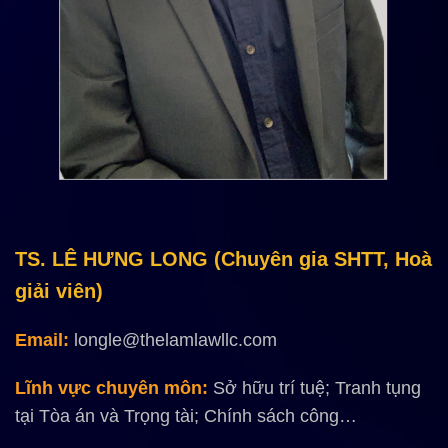
TS. LÊ HƯNG LONG
(Chuyên gia SHTT, Hoà
giải viên)
Email:
longle@thelamlawllc.com
Lĩnh vực chuyên môn:
Sở hữu trí tuệ;
Tranh tụng
tại Tòa án và Trọng tài;
Chính sách công…