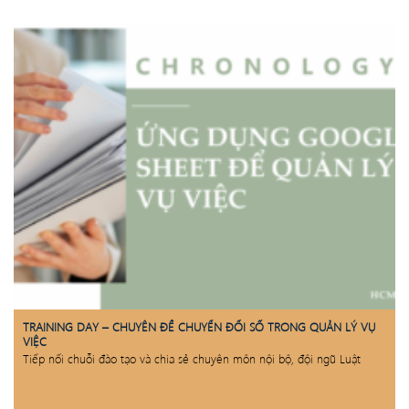
TRAINING DAY – CHUYÊN ĐỀ CHUYỂN ĐỔI SỐ TRONG QUẢN LÝ VỤ
VIỆC
Tiếp nối chuỗi đào tạo và chia sẻ chuyên môn nội bộ, đội ngũ Luật