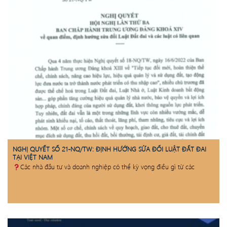
NGHỊ QUYẾT SỐ 21-NQ/TW: ĐỊNH HƯỚNG SỬA ĐỔI LUẬT ĐẤT ĐAI
TẠI VIỆT NAM
Các nhà đầu tư và doanh nghiệp có thể kỳ vọng điều gì từ các