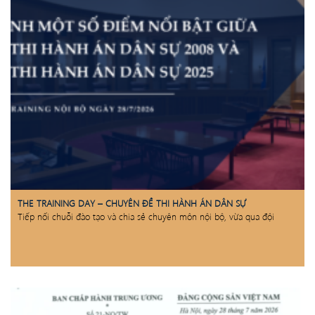
THE TRAINING DAY – CHUYÊN ĐỀ THI HÀNH ÁN DÂN SỰ
Tiếp nối chuỗi đào tạo và chia sẻ chuyên môn nội bộ, vừa qua đội