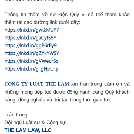
Thông tin thêm về sự kiện Quý vị có thể tham khảo
thêm tại các đường link dưới đây:
https://lnkd.in/gwtkMUP7
https://lnkd.in/gaCyt55Y
https://lnkd.in/ggB6rBy9
https://lnkd.in/gZhkYWSY
https://lnkd.in/gVWeur5s
https://lnkd.in/g_gHpU_p
CÔNG TY LUẬT THE LAM
xin trân trọng cảm ơn và
những mong tiếp tục được đồng hành cùng Quý khách
hàng, đồng nghiệp và đối tác trong thời gian tới.
Trân trọng,
Đội ngũ Luật sư & Cộng sự
THE LAM LAW, LLC