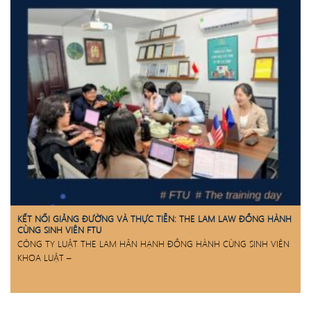
KẾT NỐI GIẢNG ĐƯỜNG VÀ THỰC TIỄN: THE LAM LAW ĐỒNG HÀNH
CÙNG SINH VIÊN FTU
CÔNG TY LUẬT THE LAM HÂN HẠNH ĐỒNG HÀNH CÙNG SINH VIÊN
KHOA LUẬT –