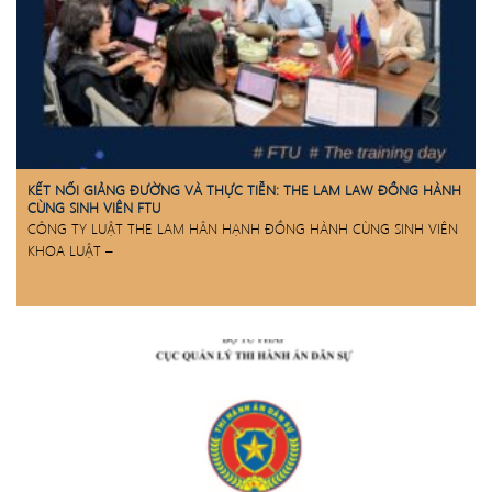
KẾT NỐI GIẢNG ĐƯỜNG VÀ THỰC TIỄN: THE LAM LAW ĐỒNG HÀNH
CÙNG SINH VIÊN FTU
CÔNG TY LUẬT THE LAM HÂN HẠNH ĐỒNG HÀNH CÙNG SINH VIÊN
KHOA LUẬT –