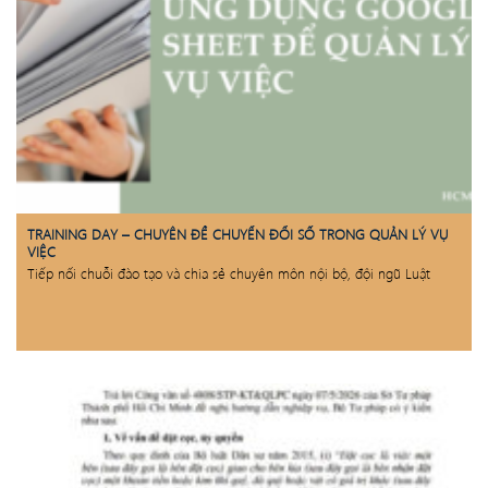
TRAINING DAY – CHUYÊN ĐỀ CHUYỂN ĐỔI SỐ TRONG QUẢN LÝ VỤ
VIỆC
Tiếp nối chuỗi đào tạo và chia sẻ chuyên môn nội bộ, đội ngũ Luật