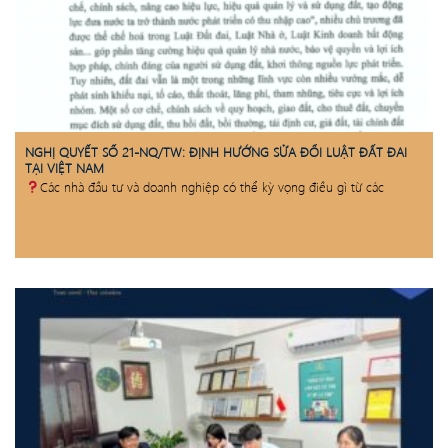
NGHỊ QUYẾT SỐ 21-NQ/TW: ĐỊNH HƯỚNG SỬA ĐỔI LUẬT ĐẤT ĐAI
TẠI VIỆT NAM
Các nhà đầu tư và doanh nghiệp có thể kỳ vọng điều gì từ các